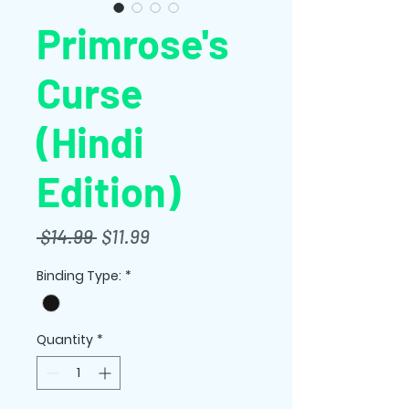
Primrose's
Curse
(Hindi
Edition)
Regular
Sale
 $14.99 
$11.99
Price
Price
Binding Type:
*
Quantity
*